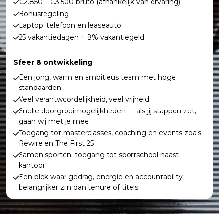
€2.850 – €3.500 bruto (afhankelijk van ervaring)
Bonusregeling
Laptop, telefoon en leaseauto
25 vakantiedagen + 8% vakantiegeld
Sfeer & ontwikkeling
Een jong, warm en ambitieus team met hoge
standaarden
Veel verantwoordelijkheid, veel vrijheid
Snelle doorgroeimogelijkheden — als jij stappen zet,
gaan wij met je mee
Toegang tot masterclasses, coaching en events zoals
Rewire en The First 25
Samen sporten: toegang tot sportschool naast
kantoor
Een plek waar gedrag, energie en accountability
belangrijker zijn dan tenure of titels