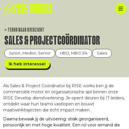
TERUG NAAR OVERZICHT
SALES & PROJECTCOÖRDINATOR
,
,
,
Junior
Medior
Senior
HBO
MBO 3/4
Sales
Ik heb interesse!
Als Sales & Project Coördinator bij RISE works ben jij de
commerciële motor én organisatorische spil binnen onze
RISE Develop dienstverlening. Je opent deuren bij IT-leiders,
ontdekt waar hun teams vastlopen en bouwt
maatwerktrajecten die écht impact maken.
Daarna bewaak jij de uitvoering: strak georganiseerd,
persoonlijk en met hoge kwaliteit. Een rol voor iemand die